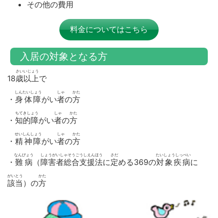
その
他
の
費用
料金についてはこちら
入居の対象となる方
さいいじょう
18
歳以上
で
しんたいしょう
しゃ
かた
・
身体障
がい
者
の
方
ちてきしょう
しゃ
かた
・
知的障
がい
者
の
方
せいしんしょう
しゃ
かた
・
精神障
がい
者
の
方
なんびょう
しょうがいしゃそうごうしえんほう
さだ
たいしょうしっぺい
・
難病
（
障害者総合支援法
に
定
める369の
対象疾病
に
がいとう
かた
該当
）の
方