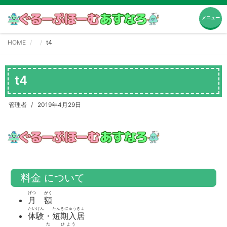
メニュー
HOME
t4
t4
管理者
2019年4月29日
料金 について
げつ
がく
月
額
たいけん
たんきにゅうきょ
体験
・
短期入居
た
ひよう